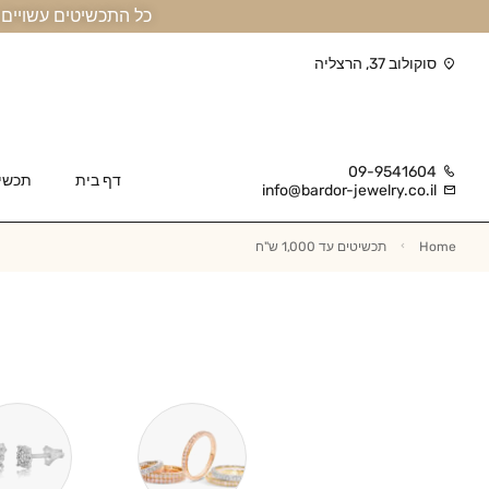
כל התכשיטים עשויים זהב אמיתי 14 קראט או יותר, ומגיעים בליווי תעודה
סוקולוב 37, הרצליה
09-9541604
דף בית
תכשי
info@bardor-jewelry.co.il
Home
תכשיטים עד 1,000 ש"ח