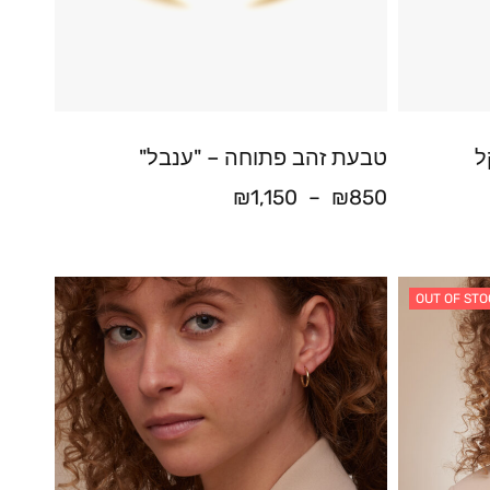
ל
טבעת זהב פתוחה – "ענבל"
₪
1,150
–
₪
850
OUT OF STO