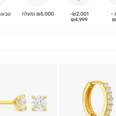
₪1,001 -
₪2,001-
₪5,000 ומעלה
טבעות
₪4,999
₪