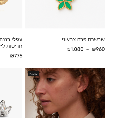
שרשרת פרח צבעוני
חריטות ליי
₪
1,080
–
₪
960
₪
775
מומלץ