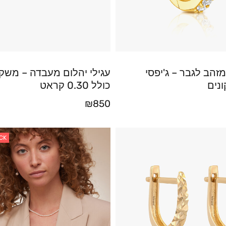
מזהב לגבר – ג'יפסי
עגילי יהלום מעבדה – משק
נים
כולל 0.30 קראט
₪
850
CK