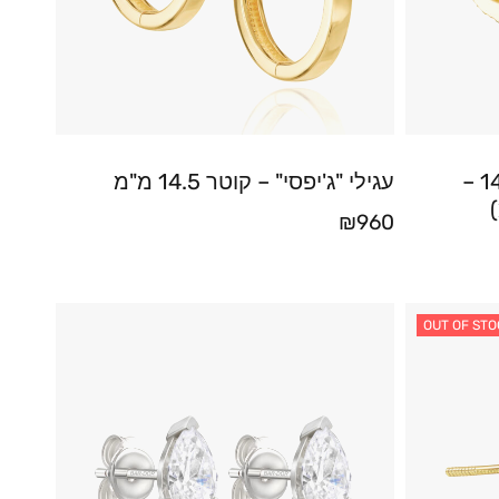
עגילי ג'יפסי חישוק מזהב 14K –
עגילי "ג'יפסי" – קוטר 14.5 מ"מ
₪
960
OUT OF STO