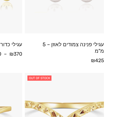
עגילי פנינה צמודים לאוזן – 5
עגילי כדור
מ"מ
0
–
₪
370
₪
425
OUT OF STOCK