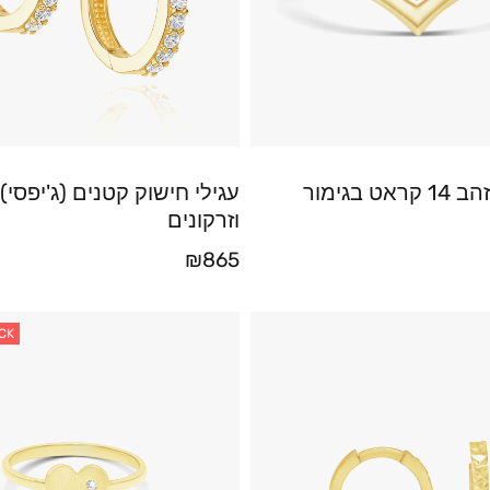
טבעת וי מזהב 14 קראט בגימור
עגילי חישוק קטנים (ג'יפסי)
וזרקונים
₪
865
CK