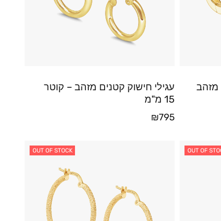
 מזהב
עגילי חישוק קטנים מזהב – קוטר
15 מ"מ
₪
795
OUT OF STOCK
OUT OF STO