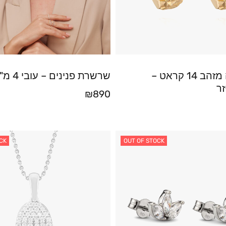
עגילי בננה מזהב 14 קראט –
שרשרת פנינים – עובי 4 מ"מ
זר
₪
890
CK
OUT OF STOCK