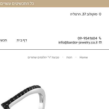
כל התכשיטים עשויים זהב אמיתי 14 קראט או יותר, ומגיעים בליווי תעודה
סוקולוב 37, הרצליה
09-9541604
דף בית
תכשי
info@bardor-jewelry.co.il
Home
חנות
טבעת "וי" יהלומים שחורים