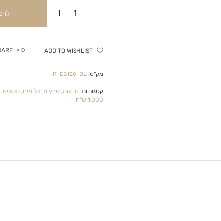
לרכ
HARE
ADD TO WISHLIST
מק"ט:
R-ES120-BL
קטגוריות:
טבעות
,
טבעות יהלומים
,
תכשיטי 
1,000 ש"ח