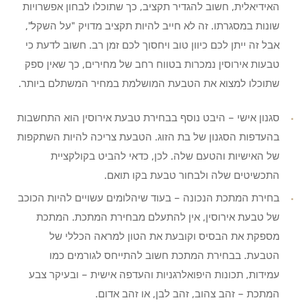
האידיאלית, חשוב להגדיר תקציב, כך שתוכלו לבחון אפשרויות
שונות במסגרתו. זה לא חייב להיות תקציב מדויק "על השקל",
אבל זה ייתן לכם כיוון טוב ויחסוך לכם זמן רב. חשוב לדעת כי
טבעות אירוסין נמכרות בטווח רחב של מחירים, כך שאין ספק
שתוכלו למצוא את הטבעת המושלמת במחיר המשתלם ביותר.
סגנון אישי – היבט נוסף בבחירת טבעת אירוסין הוא התחשבות
בהעדפות הסגנון של בת הזוג. הטבעת צריכה להיות השתקפות
של האישיות והטעם שלה. לכן, כדאי להביט בקולקציית
התכשיטים שלה ולבחור טבעת בקו תואם.
בחירת המתכת הנכונה – בעוד שיהלומים עשויים להיות הכוכב
של טבעת אירוסין, אין להתעלם מבחירת המתכת. המתכת
מספקת את הבסיס וקובעת את הטון למראה הכללי של
הטבעת. בבחירת המתכת חשוב להתייחס לגורמים כמו
עמידות, תכונות היפואלרגניות והעדפה אישית – ובעיקר צבע
המתכת – זהב צהוב, זהב לבן, או זהב אדום.