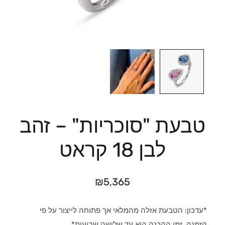
טבעת "סוכריות" – זהב
לבן 18 קראט
₪
5,365
*עדכון: הטבעת אזלה מהמלאי אך פתוחה לייצור על פי
הזמנה. זמן ההכנה הוא עד שלושה שבועות*