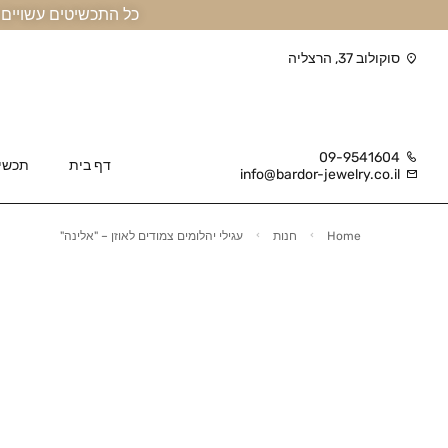
כל התכשיטים עשויים זהב אמיתי 14 קראט או יותר, ומגיעים בליווי תעודה
סוקולוב 37, הרצליה
09-9541604
דף בית
תכשי
info@bardor-jewelry.co.il
Home
חנות
עגילי יהלומים צמודים לאוזן – "אלינה"