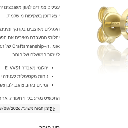
יוצא דופן בשקיפות מושלמת.
העגילים מעוצבים בקו נקי ומינימ
יהלומי המעבדה מאירים את הפני
אומן. ה-p
לגימור המושלם של הזהב.
יהלומי מעבדה E-VVS1 – שקיפות מדהימה וצבע כמעט חסר גוון
נוחות מקסימלית לענידה יו
זמינים בזהב צהוב, לבן ואדום 14 
התכשיט מגיע בליווי תעודה, אחר
זמן הגעה משוער: 08/08/2026 - 15/08/2026
סוג הזהב