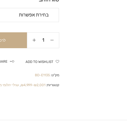
לרכ
HARE
ADD TO WISHLIST
מק"ט:
BD-E1135
קטגוריות:
₪2,001-₪4,999
,
עגילי יהלומי 