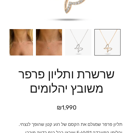
שרשרת ותליון פרפר
משובץ יהלומים
₪
1,990
תליון פרפר שמגלם את הקסם של רגע קטן שהופך לנצחי.
יהלומי המעבדה E-VVS1 שובצו בכל כנף בדיוק מירבי,