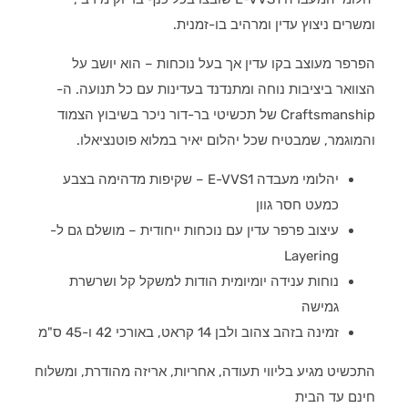
ומשרים ניצוץ עדין ומרהיב בו-זמנית.
הפרפר מעוצב בקו עדין אך בעל נוכחות – הוא יושב על
הצוואר ביציבות נוחה ומתנדנד בעדינות עם כל תנועה. ה-
Craftsmanship של תכשיטי בר-דור ניכר בשיבוץ הצמוד
והמוגמר, שמבטיח שכל יהלום יאיר במלוא פוטנציאלו.
יהלומי מעבדה E-VVS1 – שקיפות מדהימה בצבע
כמעט חסר גוון
עיצוב פרפר עדין עם נוכחות ייחודית – מושלם גם ל-
Layering
נוחות ענידה יומיומית הודות למשקל קל ושרשרת
גמישה
זמינה בזהב צהוב ולבן 14 קראט, באורכי 42 ו-45 ס"מ
התכשיט מגיע בליווי תעודה, אחריות, אריזה מהודרת, ומשלוח
חינם עד הבית