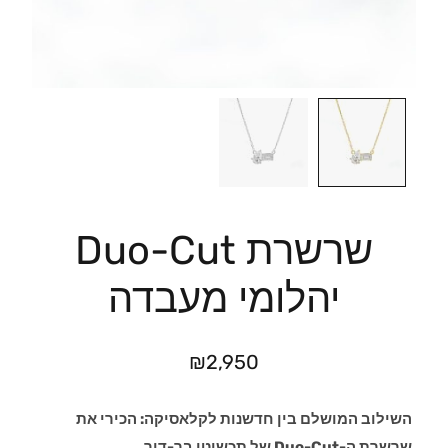
שרשרת Duo-Cut
יהלומי מעבדה
₪
2,950
השילוב המושלם בין חדשנות לקלאסיקה: הכירי את
שרשרת ה-Duo-Cut של תכשיטי בר-דור.