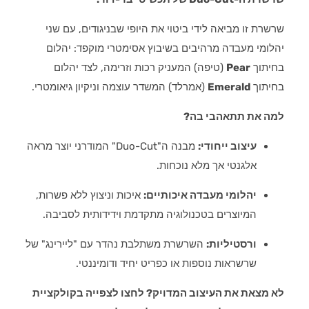
שרשרת זו מביאה לידי ביטוי את היופי שבניגודים, עם שני
יהלומי מעבדה מרהיבים בשיבוץ אסימטרי מוקפד: יהלום
בחיתוך
Pear
(טיפה) המעניק רכות וזרימה, לצד יהלום
בחיתוך
Emerald
(אמרלד) המשדר עוצמה וניקיון גיאומטרי.
למה את תתאהבי בה?
עיצוב ייחודי:
מבנה ה"Duo-Cut" המודרני יוצר מראה
אלגנטי אך מלא נוכחות.
יהלומי מעבדה איכותיים:
איכות וניצוץ ללא פשרות,
המיוצרים בטכנולוגיה מתקדמת וידידותית לסביבה.
ורסטיליות:
השרשרת משתלבת נהדר עם "ליירינג" של
שרשראות נוספות או כפריט יחיד ודומיננטי.
לא מצאת את העיצוב המדויק? לחצו לצפייה בקולקציית