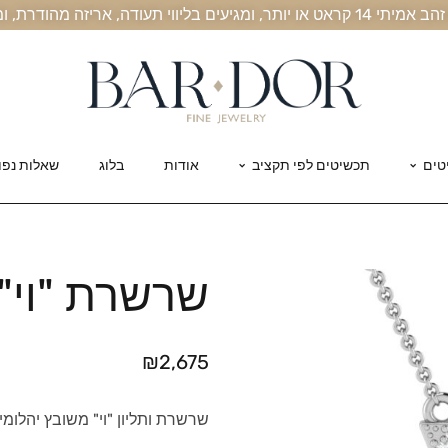
, אריזה מהודרת, ומשלוח חינם עד הבית
טים
תכשיטים לפי תקציב
אודות
בלוג
שאלות נפו
שרשרת "וי" 
₪
2,675
שרשרת ותליון "וי" משובץ יהלומים מזהב 14 