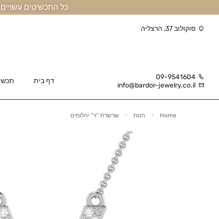
כל התכשיטים עשויים זהב אמיתי 14 קראט או יותר, ומגיעים בליווי תעודה
סוקולוב 37, הרצליה
09-9541604
דף בית
תכשי
info@bardor-jewelry.co.il
Home
חנות
שרשרת “וי” יהלומים