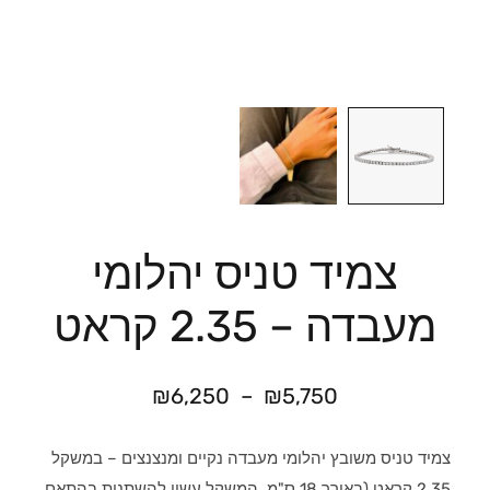
צמיד טניס יהלומי
מעבדה – 2.35 קראט
₪
6,250
–
₪
5,750
צמיד טניס משובץ יהלומי מעבדה נקיים ומנצנצים – במשקל
2.35 קראט (באורך 18 ס"מ. המשקל עשוי להשתנות בהתאם