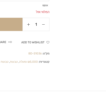
נקה
המלאי אזל
HARE
ADD TO WISHLIST
מק"ט:
BD-S1036
קטגוריות:
₪5,000 ומעלה
,
טבעות
,
טבעות י