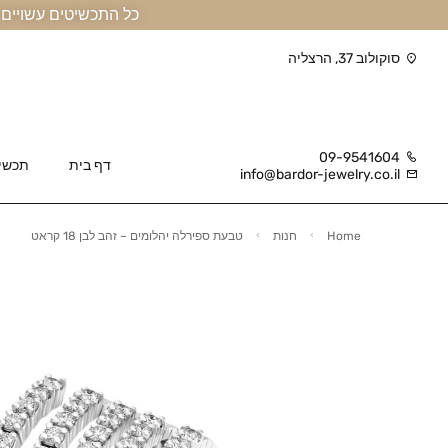
כל התכשיטים עשויים זהב אמיתי 14 קראט או יותר, ומגיעים בליווי תעודה
סוקולוב 37, הרצליה
09-9541604
דף בית
תכשי
info@bardor-jewelry.co.il
Home
חנות
טבעת ספירלה יהלומים – זהב לבן 18 קראט