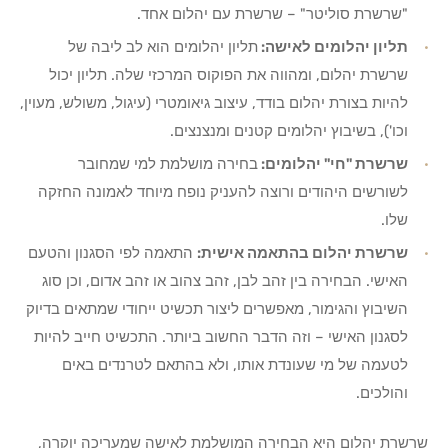
"שרשרת סוליטר" – שרשרת עם יהלום אחד.
תליון יהלומים לאישה:
תליון יהלומים הוא לב ליבה של
שרשרת יהלום, ומהווה את הפוקוס המרכזי שלה. תליון יכול
להיות בצורת יהלום בודד, עיצוב גיאומטרי (עיגול, משולש, מעוין,
וכו'), בשיבוץ יהלומים קטנים ומנצנצים.
שרשרת "חי" יהלומים:
בחירה מושלמת למי שמחובר
לשורשים היהודים ורוצה להעניק נופח מיוחד לאמונה החזקה
שלו.
שרשרת יהלום בהתאמה אישית:
התאמה לפי הסגנון והטעם
האישי. הבחירה בין זהב לבן, זהב צהוב או זהב אדום, וכן סוג
השיבוץ והגימור, מאפשרים ליצור תכשיט ייחודי שמתאים בדיוק
לסגנון האישי – וזה הדבר החשוב ביותר. התכשיט חייב להיות
לטעמה של מי שעונדת אותו, ולא בהתאם לטרנדים באים
והולכים.
שרשרת יהלום היא הבחירה המושלמת לאישה שמעריכה יוקרה,