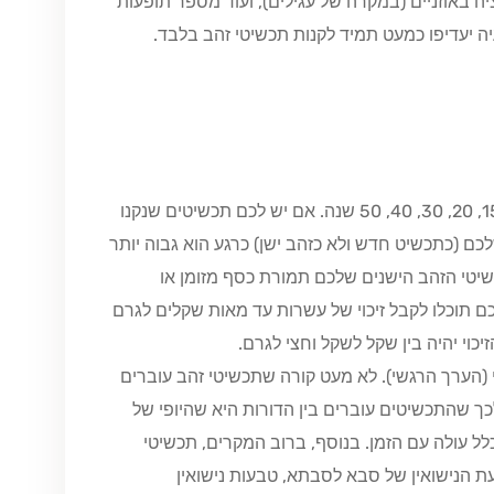
יה באוזניים (במקרה של עגילים), ועוד מספר תופעות
יה יעדיפו כמעט תמיד לקנות תכשיטי זהב בלבד.
שווי הזהב כיום גבוה יותר משווי הזהב שהיה לפני 15, 20, 30, 40, 50 שנה. אם יש לכם תכשיטים שנקנו
 (כתכשיט חדש ולא כזהב ישן) כרגע הוא גבוה יותר
יטי הזהב הישנים שלכם תמורת כסף מזומן או
 תוכלו לקבל זיכוי של עשרות עד מאות שקלים לגרם
כוי יהיה בין שקל לשקל וחצי לגרם.
(הערך הרגשי). לא מעט קורה שתכשיטי זהב עוברים
ך שהתכשיטים עוברים בין הדורות היא שהיופי של
 עולה עם הזמן. בנוסף, ברוב המקרים, תכשיטי
עת הנישואין של סבא לסבתא, טבעות נישואין