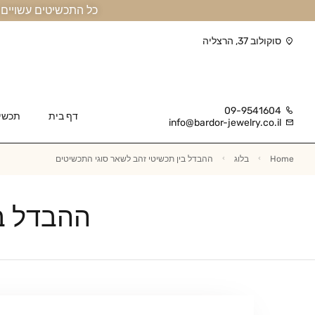
כל התכשיטים עשויים זהב אמיתי 14 קראט או יותר, ומגיעים בליווי תעודה
סוקולוב 37, הרצליה
09-9541604
דף בית
תכשי
info@bardor-jewelry.co.il
Home
בלוג
ההבדל בין תכשיטי זהב לשאר סוגי התכשיטים
ההבדל בי