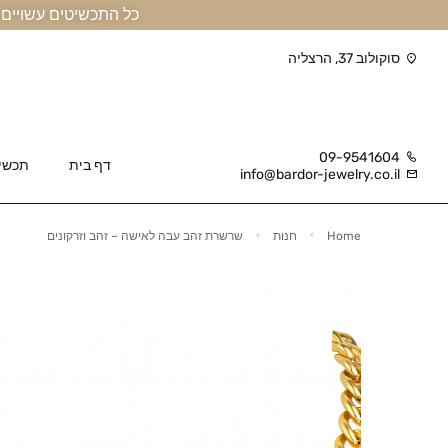
כל התכשיטים עשויים זהב אמיתי 14 קראט או יותר, ומגיעים בליווי תעודה
סוקולוב 37, הרצליה
09-9541604
דף בית
תכשי
info@bardor-jewelry.co.il
Home
חנות
שרשרת זהב עבה לאישה – זהב וזרקונים