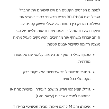
לפעמים הפרטים הקטנים הם אלו שעושים את ההבדל
הגדול. דגם BD-E1184 מבית תכשיטי בר-דור מציע את
השילוב המדויק בין הנוחות של עגילי חישוק קטנים לבין
היוקרה של חריטת לייזר אמנותית. חריטות הלייזר על גבי
הזהב יוצרות משחקי אור מרהיבים, המעניקים לעגיל מראה
מנצנץ הדומה לשיבוץ אבנים קטנות.
סגנון:
עגילי חישוק זהב בעיצוב קלאסי עם טקסטורה
מודרנית.
גימור:
חריטות לייזר איכותיות המעניקות ברק
מקסימלי בכל זווית.
גודל:
קומפקטי ועדין, מושלם לענידה יומיומית נוחה או
כתוספת למראה שכבות (Ear Party).
איכות:
זהב 14 קראט איכותי מבית
תכשיטי בר-דור
,