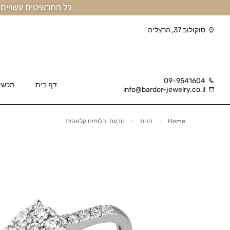
כל התכשיטים עשויים זהב אמיתי 14 קראט או יותר, ומגיעים בליווי תעודה
סוקולוב 37, הרצליה
09-9541604
דף בית
תכשי
info@bardor-jewelry.co.il
Home
חנות
טבעת יהלומים קלאסית