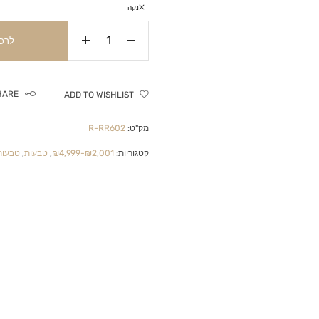
נקה
לרכ
HARE
ADD TO WISHLIST
מק"ט:
R-RR602
קטגוריות:
₪2,001-₪4,999
,
טבעות
,
טבעות