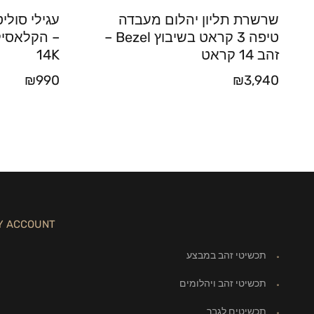
שרשרת תליון יהלום מעבדה
טיפה 3 קראט בשיבוץ Bezel –
– הקלאסי
זהב 14 קראט
14K
₪
990
₪
3,940
Y ACCOUNT
תכשיטי זהב במבצע
תכשיטי זהב ויהלומים
תכשיטים לגבר