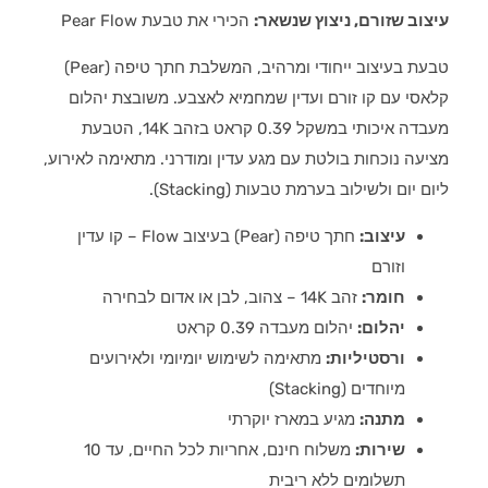
עיצוב שזורם, ניצוץ שנשאר:
הכירי את טבעת Pear Flow
טבעת בעיצוב ייחודי ומרהיב, המשלבת חתך טיפה (Pear)
קלאסי עם קו זורם ועדין שמחמיא לאצבע. משובצת יהלום
מעבדה איכותי במשקל 0.39 קראט בזהב 14K, הטבעת
מציעה נוכחות בולטת עם מגע עדין ומודרני. מתאימה לאירוע,
ליום יום ולשילוב בערמת טבעות (Stacking).
עיצוב:
חתך טיפה (Pear) בעיצוב Flow – קו עדין
וזורם
חומר:
זהב 14K – צהוב, לבן או אדום לבחירה
יהלום:
יהלום מעבדה
0.39 קראט
ורסטיליות:
מתאימה לשימוש יומיומי ולאירועים
מיוחדים (Stacking)
מתנה:
מגיע במארז יוקרתי
שירות:
משלוח חינם, אחריות לכל החיים, עד 10
תשלומים ללא ריבית