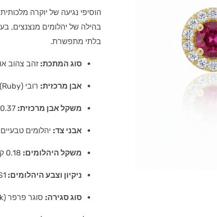
הוסיפי נגיעה של יוקרה מלכותית
בהילה של יהלומים מנצנצים, בע
בלתי מתפשרת.
סוג המתכת:
זהב צהוב או לבן –
אבן מרכזית:
רובי (Ruby) טבעי, חיתוך עגול (Round Cut).
משקל אבן מרכזית:
0.37 קראט (בשני העגילים ביחד)
אבני צד:
יהלומים טבעיים בשי
משקל היהלומים:
0.18 קראט (בשני העגילים ביחד)
ניקיון וצבע היהלומים:
S1
סוג סגירה:
סוגר פרפר (Push-back) בטיחותי מזהב.