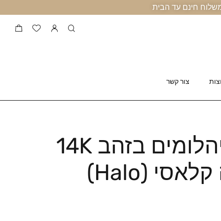
צות
צור קשר
עגילי רובי ויהלומים בזהב 14K
אסי (Halo)