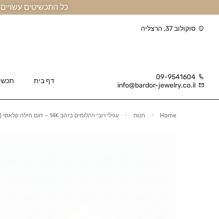
כל התכשיטים עשויים זהב אמיתי 14 קראט או יותר, ומגיעים בליווי תעודה
סוקולוב 37, הרצליה
09-9541604
דף בית
תכשי
info@bardor-jewelry.co.il
Home
חנות
עגילי רובי ויהלומים בזהב 14K – דגם הילה קלאסי (Halo)