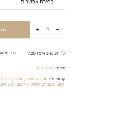
לרכ
HARE
ADD TO WISHLIST
מק"ט:
BD-LG1223
קטגוריות:
₪5,000 ומעלה
,
טבעות
,
טבעות א
יהלומי מעבדה
,
תכשיטי יהלומים
,
תכשיטים