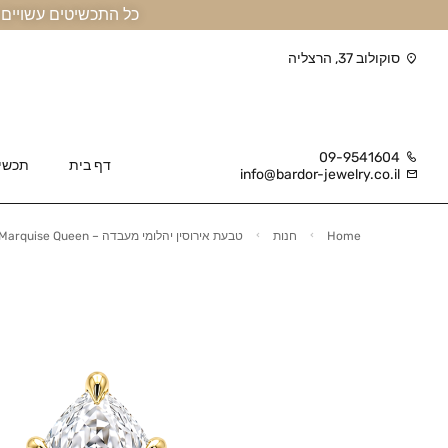
כל התכשיטים עשויים זהב אמיתי 14 קראט או יותר, ומגיעים בליווי תעודה
סוקולוב 37, הרצליה
09-9541604
דף בית
תכשי
info@bardor-jewelry.co.il
Home
חנות
טבעת אירוסין יהלומי מעבדה – Marquise Queen