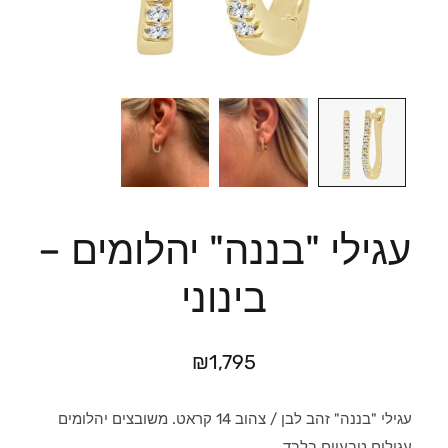
עגילי "בננה" יהלומים –
בינוני
₪
1,795
עגילי "בננה" זהב לבן / צהוב 14 קראט. משובצים יהלומים
עגולים טבעיים בלבד.