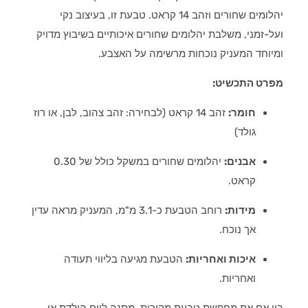
יהלומים שחורים וזהב 14 קראט. טבעת זו, בעיצוב נקי
ועל-זמני, משלבת יהלומים שחורים איכותיים בשיבוץ מדויק
ומיוחד המעניק נוכחות מרשימה על האצבע.
מפרט התכשיט:
חומר:
זהב 14 קראט (לבחירה: זהב צהוב, לבן, או רוז
גולד)
אבנים:
יהלומים שחורים במשקל כולל של 0.30
קראט.
מידות:
רוחב הטבעת כ-3.1 מ"מ, המעניק מראה עדין
אך נוכח.
איכות ואחריות:
הטבעת מגיעה בליווי תעודה
ואחריות.
בין אם את מחפשת טבעת מקורית, מתנה ליום הולדת או