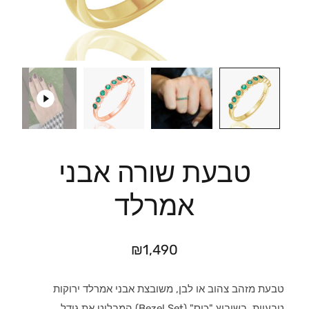
טבעת שורה אבני
אמרלד
₪
1,490
טבעת מזהב צהוב או לבן, משובצת אבני אמרלד ירוקות
טבעיות, בשיבוץ "כוס" (Bezel Set) המבליט את גודל