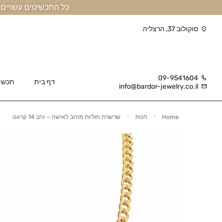
כל התכשיטים עשויים זהב אמיתי 14 קראט או יותר, ומגיעים בליווי תעודה
סוקולוב 37, הרצליה
09-9541604
דף בית
תכשי
info@bardor-jewelry.co.il
Home
חנות
שרשרת חוליות מזהב לאישה – זהב 14 קראט