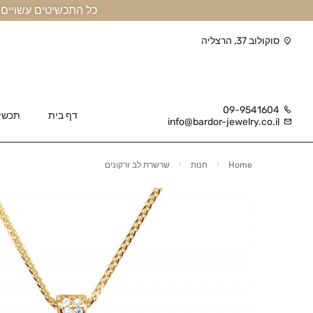
כל התכשיטים עשויים זהב אמיתי 14 קראט או יותר, ומגיעים בליווי תעודה
סוקולוב 37, הרצליה
09-9541604
דף בית
תכשי
info@bardor-jewelry.co.il
Home
חנות
שרשרת לב זרקונים