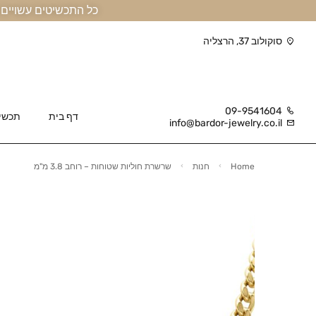
כל התכשיטים עשויים זהב אמיתי 14 קראט או יותר, ומגיעים בליווי תעודה
סוקולוב 37, הרצליה
09-9541604
דף בית
תכשי
info@bardor-jewelry.co.il
Home
חנות
שרשרת חוליות שטוחות – רוחב 3.8 מ"מ