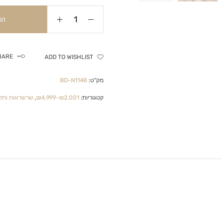
הו
HARE
ADD TO WISHLIST
מק"ט:
BD-N1148
קטגוריות:
₪2,001-₪4,999
,
שרשראות ותלי