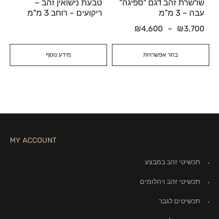
שרשרת זהב דגם "ספיגה"
טבעת נישואין זהב –
עבה – 3 מ"מ
ריקועים – רוחב 3 מ"מ
₪
4,600
–
₪
3,700
בחר אפשרויות
מידע נוסף
MY ACCOUNT
תכשיטי זהב במבצע
תכשיטי זהב ויהלומים
תכשיטים לגבר