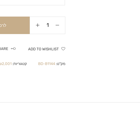
לרכ
HARE
ADD TO WISHLIST
מק"ט:
BD-B1144
קטגוריות:
2,001-₪4,999