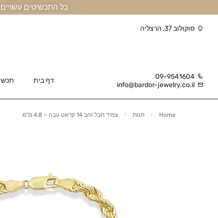
כל התכשיטים עשויים זהב אמיתי 14 קראט או יותר, ומגיעים בליווי תעודה
סוקולוב 37, הרצליה
09-9541604
דף בית
תכשי
info@bardor-jewelry.co.il
Home
חנות
צמיד חבל זהב 14 קראט עבה – 4.8 מ"מ