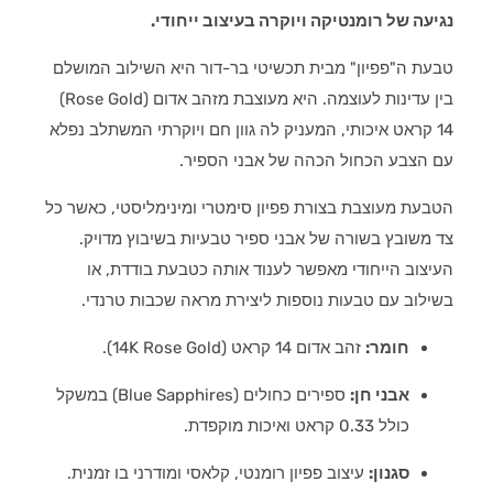
נגיעה של רומנטיקה ויוקרה בעיצוב ייחודי.
טבעת ה"פפיון" מבית תכשיטי בר-דור היא השילוב המושלם
בין עדינות לעוצמה. היא מעוצבת מזהב אדום (Rose Gold)
14 קראט איכותי, המעניק לה גוון חם ויוקרתי המשתלב נפלא
עם הצבע הכחול הכהה של אבני הספיר.
הטבעת מעוצבת בצורת פפיון סימטרי ומינימליסטי, כאשר כל
צד משובץ בשורה של אבני ספיר טבעיות בשיבוץ מדויק.
העיצוב הייחודי מאפשר לענוד אותה כטבעת בודדת, או
בשילוב עם טבעות נוספות ליצירת מראה שכבות טרנדי.
חומר:
זהב אדום 14 קראט (14K Rose Gold).
אבני חן:
ספירים כחולים (Blue Sapphires) במשקל
כולל 0.33 קראט ואיכות מוקפדת.
סגנון:
עיצוב פפיון רומנטי, קלאסי ומודרני בו זמנית.