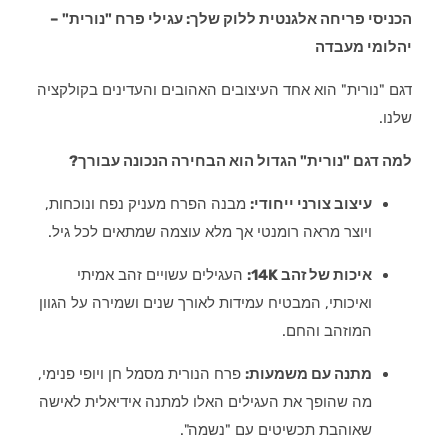
הכניסי פריחה אלגנטית ללוק שלך: עגילי פרח "נורית" –
יהלומי מעבדה
דגם "נורית" הוא אחד העיצובים האהובים והעדינים בקולקציה
שלנו.
למה דגם "נורית" הגדול הוא הבחירה הנכונה עבורך?
עיצוב צורני ייחודי:
מבנה הפרח מעניק נפח ונוכחות,
ויוצר מראה רומנטי אך מלא עוצמה שמתאים לכל גיל.
איכות של זהב 14K:
העגילים עשויים זהב אמיתי
ואיכותי, המבטיח עמידות לאורך שנים ושמירה על הגוון
המוזהב והחם.
מתנה עם משמעות:
פרח הנורית מסמל חן ויופי פנימי,
מה שהופך את העגילים האלו למתנה אידיאלית לאישה
שאוהבת תכשיטים עם "נשמה".