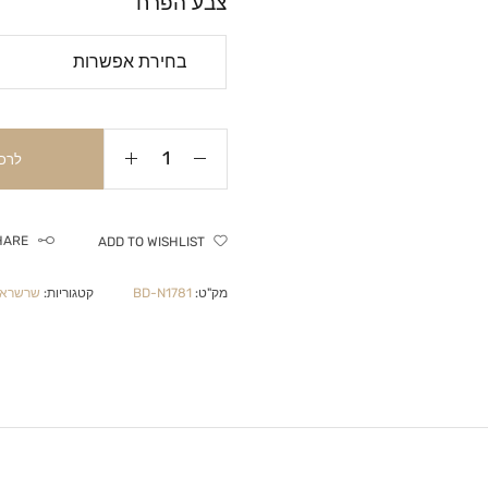
צבע הפרח
לרכ
HARE
ADD TO WISHLIST
מק"ט:
BD-N1781
קטגוריות:
שרשראות