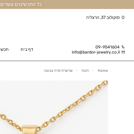
כל התכשיטים עשויים זהב אמיתי 14 קראט או יותר, ומגיעים בליווי תעודה
סוקולוב 37, הרצליה
09-9541604
דף בית
תכשי
info@bardor-jewelry.co.il
Home
חנות
שרשרת פרח צבעוני