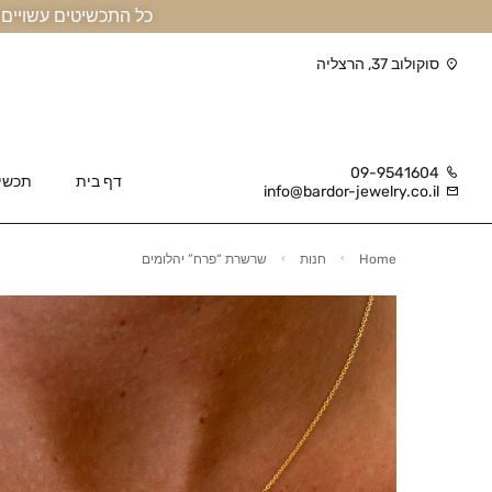
כל התכשיטים עשויים זהב אמיתי 14 קראט או יותר, ומגיעים בליווי תעודה
סוקולוב 37, הרצליה
09-9541604
דף בית
תכשי
info@bardor-jewelry.co.il
Home
חנות
שרשרת “פרח” יהלומים