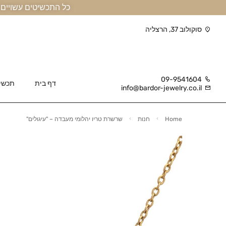
כל התכשיטים עשויים זהב אמיתי 14 קראט או יותר, ומגיעים בליווי תעודה
סוקולוב 37, הרצליה
09-9541604
דף בית
תכשי
info@bardor-jewelry.co.il
Home
חנות
שרשרת טריו יהלומי מעבדה – "עיגולים"