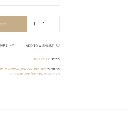
לרכ
HARE
ADD TO WISHLIST
מק"ט:
BD-LG1031
קטגוריות:
₪2,001-₪4,999
,
שרשראות ותלי
מעבדה
,
תכשיטי יהלומים
,
תכשיטים