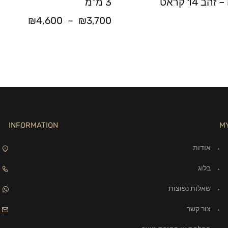
ב 14 קראט
3 מ"מ
₪
4,600
–
₪
3,700
INFORMATION
M
אודות
בלוג
שאלות נפוצות
צור קשר