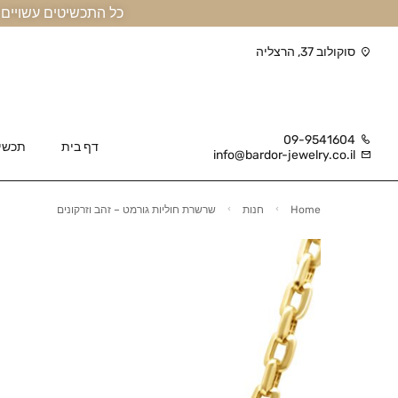
כל התכשיטים עשויים זהב אמיתי 14 קראט או יותר, ומגיעים בליווי תעודה
סוקולוב 37, הרצליה
09-9541604
דף בית
תכשי
info@bardor-jewelry.co.il
Home
חנות
שרשרת חוליות גורמט – זהב וזרקונים