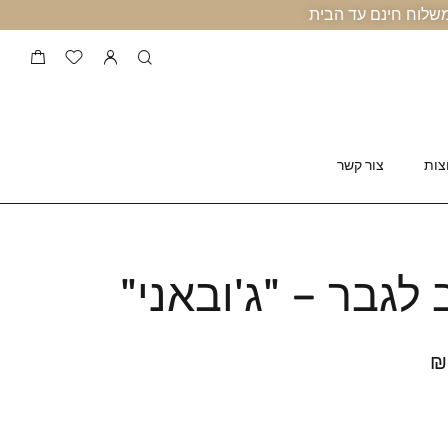
צות
צור קשר
גבר – "ג'ובאני"
₪