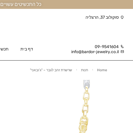
כל התכשיטים עשויים זהב אמיתי 14 קראט או יותר, ומגיעים בליווי תעודה
סוקולוב 37, הרצליה
09-9541604
דף בית
תכשי
info@bardor-jewelry.co.il
Home
חנות
שרשרת זהב לגבר – "ג'ובאני"