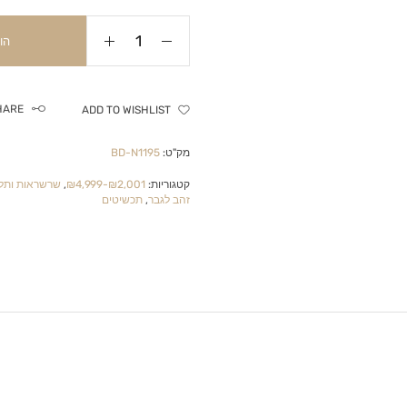
הו
HARE
ADD TO WISHLIST
מק"ט:
BD-N1195
קטגוריות:
₪2,001-₪4,999
,
שרשראות ותלי
זהב לגבר
,
תכשיטים