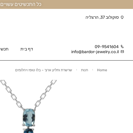
כל התכשיטים עשויים זהב אמיתי 14 קראט או יותר, ומגיעים בליווי תעודה
סוקולוב 37, הרצליה
09-9541604
דף בית
תכשי
info@bardor-jewelry.co.il
Home
חנות
שרשרת ותליון ארוך – בלו טופז ויהלומים