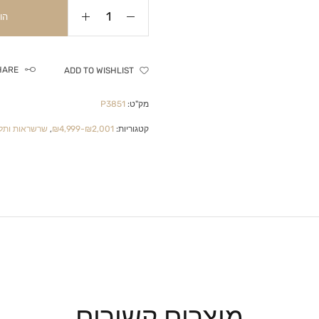
הו
HARE
ADD TO WISHLIST
מק"ט:
P3851
קטגוריות:
₪2,001-₪4,999
,
שרשראות ותלי
מוצרים קשורים