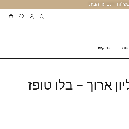
צות
צור קשר
ן ארוך – בלו טופז