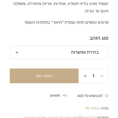
הצמיד מגיע בליווי תעודה, אחריות, אריזה מהודרת, ומשלוח
חינם עד הבית.
פרטים נוספים תחת עמודת "תיאור" בתחתית העמוד
סוג הזהב
הוספה לסל
SHARE
ADD TO WISHLIST
מק"ט:
BD-B1561
קטגוריות:
₪2,001-₪4,999
,
צמידי זהב לאישה
,
צמידים
,
תכשיטים