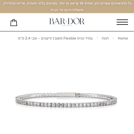
כל התכשיטים עשויים זהב אמיתי 14 קראט או יותר, ומגיעים בליווי תעודה, אריזה מהודרת,
ומשלוח חינם עד הבית
Home
חנות
צמיד טניס Flexible משובץ זרקונים – עובי 2.4 מ”מ