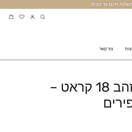
צות
צור קשר
צמיד טניס זהב 18 קראט –
ירים