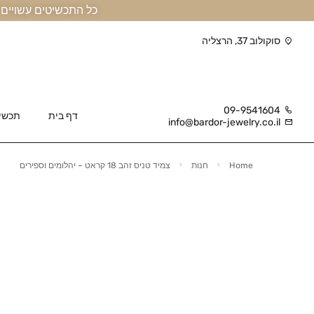
כל התכשיטים עשויים זהב אמיתי 14 קראט או יותר, ומגיעים בליווי תעודה
סוקולוב 37, הרצליה
09-9541604
דף בית
תכשי
info@bardor-jewelry.co.il
Home
חנות
צמיד טניס זהב 18 קראט – יהלומים וספירים