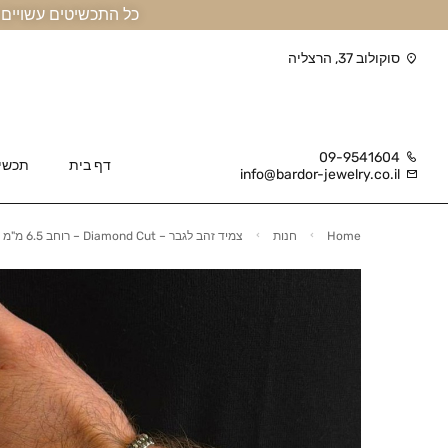
כל התכשיטים עשויים זהב אמיתי 14 קראט או יותר, ומגיעים בליווי תעודה
סוקולוב 37, הרצליה
09-9541604
דף בית
תכשי
info@bardor-jewelry.co.il
Home
חנות
צמיד זהב לגבר – Diamond Cut – רוחב 6.5 מ"מ