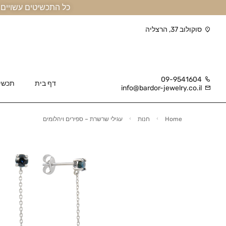
כל התכשיטים עשויים זהב אמיתי 14 קראט או יותר, ומגיעים בליווי תעודה
סוקולוב 37, הרצליה
09-9541604
דף בית
תכשי
info@bardor-jewelry.co.il
Home
חנות
עגילי שרשרת – ספירים ויהלומים