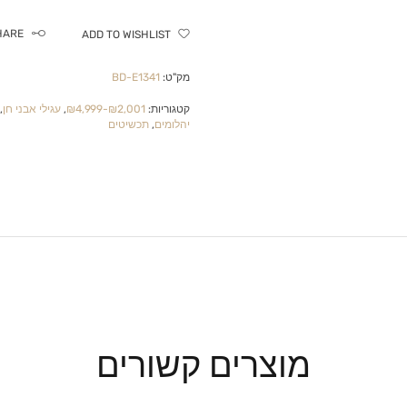
HARE
ADD TO WISHLIST
מק"ט:
BD-E1341
קטגוריות:
₪2,001-₪4,999
,
עגילי אבני חן
,
יהלומים
,
תכשיטים
מוצרים קשורים