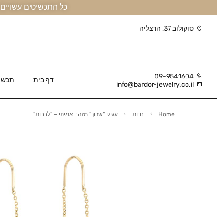
כל התכשיטים עשויים זהב אמיתי 14 קראט או יותר, ומגיעים בליווי תעודה
סוקולוב 37, הרצליה
09-9541604
דף בית
תכשי
info@bardor-jewelry.co.il
Home
חנות
עגילי "שרוך" מזהב אמיתי – "לבבות"