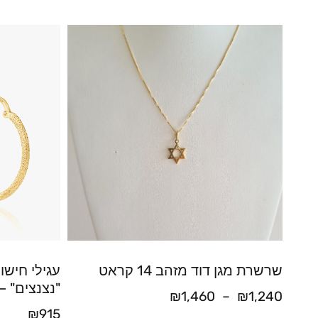
שרשרת מגן דוד מזהב 14 קראט
"נצנצים" – עוב
₪
1,460
–
₪
1,240
₪
915