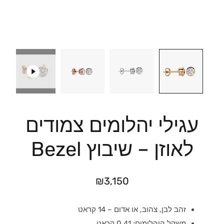
עגילי יהלומים צמודים
לאוזן – שיבוץ Bezel
₪
3,150
זהב לבן, צהוב, או אדום – 14 קראט
משקל היהלומים: 0.41 קראט