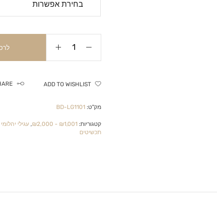
לרכ
HARE
ADD TO WISHLIST
מק"ט:
BD-LG1101
קטגוריות:
₪1,001 - ₪2,000
,
עגילי יהלומי
תכשיטים