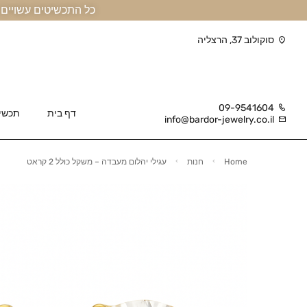
כל התכשיטים עשויים זהב אמיתי 14 קראט או יותר, ומגיעים בליווי תעודה
סוקולוב 37, הרצליה
09-9541604
דף בית
תכשי
info@bardor-jewelry.co.il
Home
חנות
עגילי יהלום מעבדה – משקל כולל 2 קראט