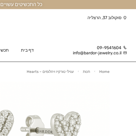
כל התכשיטים עשויים זהב אמיתי 14 קראט או יותר, ומגיעים בליווי תעודה
סוקולוב 37, הרצליה
09-9541604
דף בית
תכשי
info@bardor-jewelry.co.il
Home
חנות
עגילי טורקיז ויהלומים – Hearts