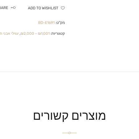
HARE
ADD TO WISHLIST
מק"ט:
BD-E1691
קטגוריות:
₪1,001 - ₪2,000
,
עגילי אבני חן
מוצרים קשורים