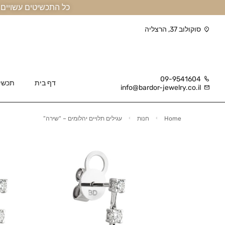
כל התכשיטים עשויים זהב אמיתי 14 קראט או יותר, ומגיעים בליווי תעודה
סוקולוב 37, הרצליה
09-9541604
דף בית
תכשי
info@bardor-jewelry.co.il
Home
חנות
עגילים תלויים יהלומים – “שירה”