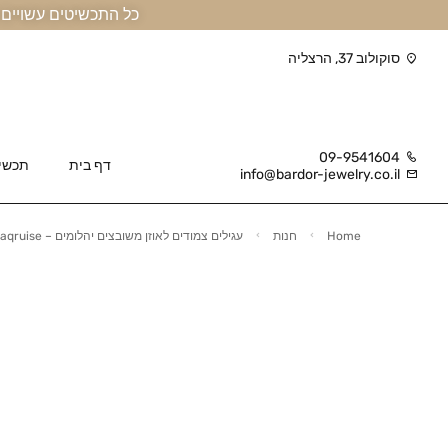
כל התכשיטים עשויים זהב אמיתי 14 קראט או יותר, ומגיעים בליווי תעודה
סוקולוב 37, הרצליה
09-9541604
דף בית
תכשי
info@bardor-jewelry.co.il
Home
חנות
עגילים צמודים לאוזן משובצים יהלומים – Maqruise