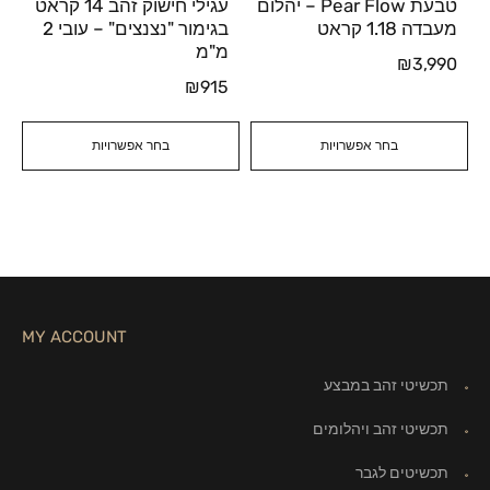
טבעת Pear Flow – יהלום
עגילי חישוק זהב 14 קראט
מעבדה 1.18 קראט
בגימור "נצנצים" – עובי 2
מ"מ
₪
3,990
₪
915
בחר אפשרויות
בחר אפשרויות
MY ACCOUNT
תכשיטי זהב במבצע
תכשיטי זהב ויהלומים
תכשיטים לגבר