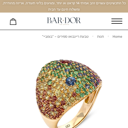
כל התכשיטים עשויים זהב אמיתי 14 קראט או יותר, ומגיעים בליווי תעודה, אריזה מהודרת,
ומשלוח חינם עד הבית
Home
חנות
טבעת ריינבואו ספירים – “בומביי”