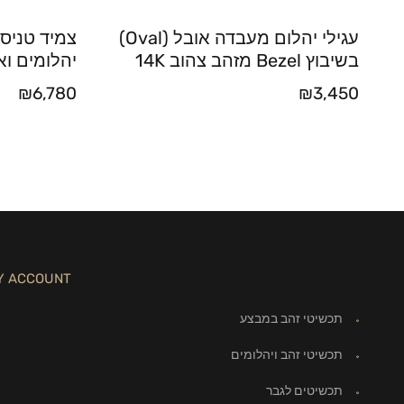
עגילי יהלום מעבדה אובל (Oval)
צמיד טניס 
בשיבוץ Bezel מזהב צהוב 14K
יהלומים וא
₪
6,780
₪
3,450
Y ACCOUNT
תכשיטי זהב במבצע
תכשיטי זהב ויהלומים
תכשיטים לגבר