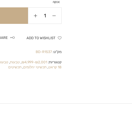
נקה
HARE
ADD TO WISHLIST
מק"ט:
BD-R1537
קטגוריות:
₪2,001-₪4,999
,
טבעות
,
טבעות
18 קראט
,
תכשיטי יהלומים
,
תכשיטים