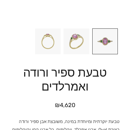
טבעת ספיר ורודה
ואמרלדים
₪
4,620
טבעת יוקרתית ומיוחדת במינה, משובצת אבן ספיר ורודה
בצורת Oval, אבני אמרלד, ויהלומים. כל אבני החן והיהלומים