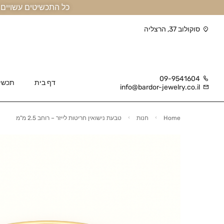
כל התכשיטים עשויים זהב אמיתי 14 קראט או יותר, ומגיעים בליווי תעודה
סוקולוב 37, הרצליה
09-9541604
דף בית
תכשי
info@bardor-jewelry.co.il
Home
חנות
טבעת נישואין חריטות לייזר – רוחב 2.5 מ"מ