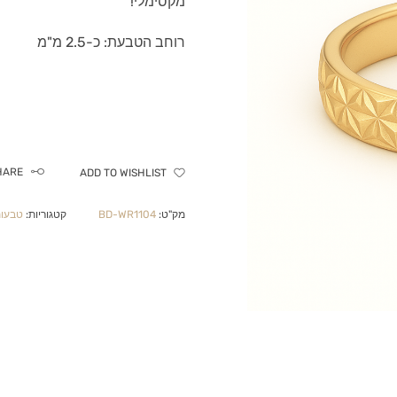
מקסימלי!
רוחב הטבעת: כ-2.5 מ"מ
HARE
ADD TO WISHLIST
מק"ט:
BD-WR1104
קטגוריות:
טבעות